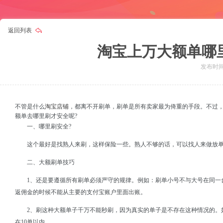
返回列表
淘宝上万大额单哪
发布时间：
淘宝店铺
不管是什么
，都离不开刷单，刷单是所有卖家最为倚重的手段。不过
额单去哪里刷才安全呢?
一、哪里刷安全?
这个最好是找熟人来刷，这样保险一些。熟人不够的话，可以找人来做放
二、大额刷单技巧
1、还是要遵循所有刷单必须严守的规律。例如：刷单小号不与大号在同一
返佣金的时候不能从主要的支付宝账户里面出账。
2、刷这种大额单子千万不能秒刷，因为真实的单子是不存在这种情况的。
在10单以内。