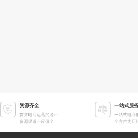
资源齐全
一站式服
贯穿电商运营的各种
一站式电商
资源渠道一应俱全
全方位为店