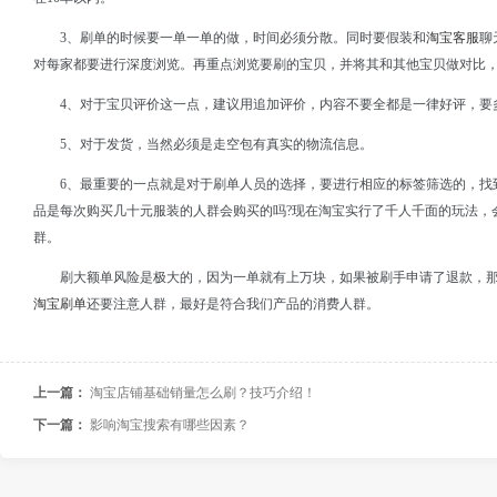
3、刷单的时候要一单一单的做，时间必须分散。同时要假装和
淘宝客服
聊
对每家都要进行深度浏览。再重点浏览要刷的宝贝，并将其和其他宝贝做对比
4、对于宝贝评价这一点，建议用追加评价，内容不要全都是一律好评，要
5、对于发货，当然必须是走空包有真实的物流信息。
6、最重要的一点就是对于刷单人员的选择，要进行相应的标签筛选的，找
品是每次购买几十元服装的人群会购买的吗?现在淘宝实行了千人千面的玩法，
群。
刷大额单风险是极大的，因为一单就有上万块，如果被刷手申请了退款，
淘宝刷单
还要注意人群，最好是符合我们产品的消费人群。
上一篇：
淘宝店铺基础销量怎么刷？技巧介绍！
下一篇：
影响淘宝搜索有哪些因素？