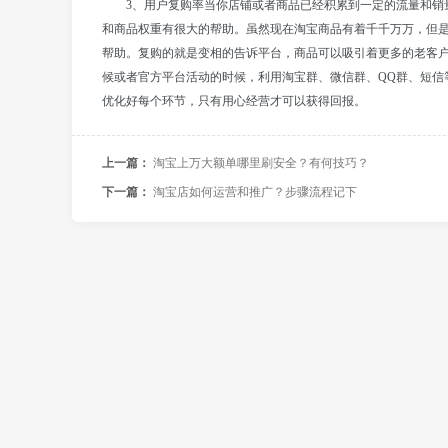
3、用户复购率当你店铺或者商品已经积累到一定的流量和销
和商品权重有很大的帮助。虽然现在淘宝商品有着千千万万，但
帮助。复购的就是变相的告诉平台，商品可以吸引着更多的老客
候或者官方平台活动的时候，利用淘宝群、微信群、QQ群、短信
优化好每个环节，只有用心经营才可以获得回报。
上一篇：
淘宝上万大额单哪里刷安全？有何技巧？
下一篇：
淘宝店如何运营和推广？步骤流程记下