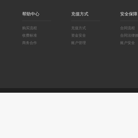
帮助中心
充值方式
安全保障
购买流程
充值方式
合同流程
收费标准
资金安全
合同法律
商务合作
账户管理
账户安全
友情链接：
湘ICP备88888888号
地址： 客服邮箱： 客服热线：