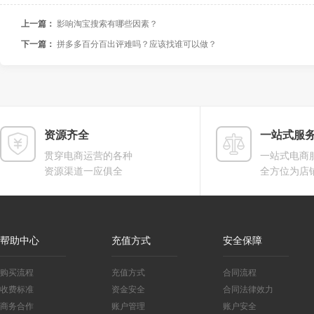
上一篇：
影响淘宝搜索有哪些因素？
下一篇：
拼多多百分百出评难吗？应该找谁可以做？
资源齐全
一站式服
贯穿电商运营的各种
一站式电商
资源渠道一应俱全
全方位为店
帮助中心
充值方式
安全保障
购买流程
充值方式
合同流程
收费标准
资金安全
合同法律效力
商务合作
账户管理
账户安全