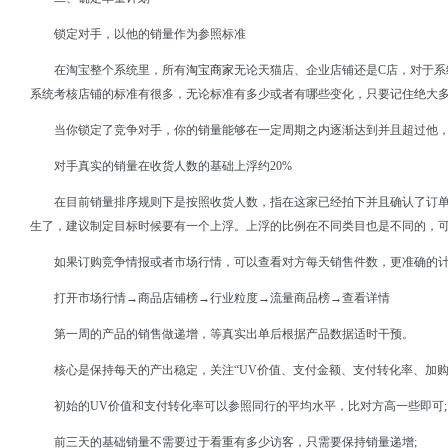
锁定对手，以他的销量作为参照标准
在淘宝整个系统里，所有
淘宝商家
无论天猫店、企业店铺还是C店，对于
系统考核店铺的标准有很多，无论标准有多少或者有哪些变化，只要记住绝大
当你锁定了竞争对手，你的销量能够在一定周期之内逐渐达到并且超过他
对手真实的销量在收货人数的基础上浮约20%
在目前销量排序规则下是按照收货人数，指在这家已经拍下并且确认了订
生了，建议制定目标时候要有一个上浮。上浮的比例在不同类目也是不同的，
如果订购竞争情报或者市场行情，可以查看对方每天销售件数，更准确的
打开市场行情→商品店铺榜→行业粒度→流量商品榜→查看详情
第一周的产品的销售做递增，等真实出单后根据产品数据适时干预。
核心是保持每天的产出稳定，关注“UV价值、支付金额、支付转化率、加购
初始的UV价值和支付转化率可以参照同行的平均水平，比对方高一些即可;
前三天的基础销量不需要过于看重有多少访客，只需要保持销量递增;